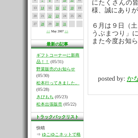
にたくさんの
13
14
15
16
17
18
19
様、誠にあり
20
21
22
23
24
25
26
27
28
29
30
31
６月は９日（土
<<
May 2007
>>
うぶまつり」
また今度お知
最新の記事
ギフトコーナーに新商
品！！
(05/31)
野菜販売のお知らせ
(05/30)
posted by:
か
松本行ってきました。
(05/28)
きびもち
(05/23)
松本出張販売
(05/22)
トラックバックリスト
快晴
⇒
ゆこゆこネットで格