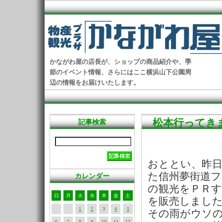
かながわ屋の店長が、ショップの商品紹介や、季
節のイベント情報、さらにはここ横浜山下公園周
辺の情報をお届けいたします。
松本行ってき
記事検索
おととい、昨日
た信州夢街道
カレンダー
の観光をＰＲす
日
月
火
水
木
金
土
を販売しまし
1
2
3
4
5
その雨がウソ
6
7
8
9
10
11
12