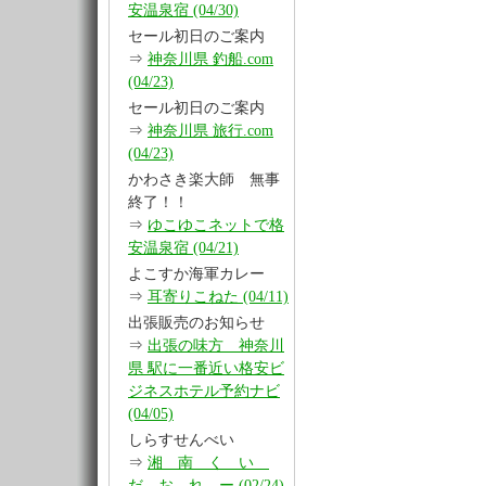
安温泉宿 (04/30)
セール初日のご案内
⇒
神奈川県 釣船.com
(04/23)
セール初日のご案内
⇒
神奈川県 旅行.com
(04/23)
かわさき楽大師 無事
終了！！
⇒
ゆこゆこネットで格
安温泉宿 (04/21)
よこすか海軍カレー
⇒
耳寄りこねた (04/11)
出張販売のお知らせ
⇒
出張の味方 神奈川
県 駅に一番近い格安ビ
ジネスホテル予約ナビ
(04/05)
しらすせんべい
⇒
湘 南 く い
だ お れ ー (02/24)