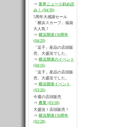
⇒
業界ニュース斜め読
み！ (04/30)
5周年大感謝セール
「横浜スカーフ」福袋
大人気！
⇒
横浜開港150周年
(04/29)
「逗子」産品の店頭販
売、大盛況でした。
⇒
横浜開港のイベント
(04/16)
「逗子」産品の店頭販
売、大盛況でした。
⇒
横浜開港イベント
(03/26)
今週の店頭販売
⇒
農業 (03/18)
大盛況！店頭販売！
⇒
横浜開港150周年
(02/28)