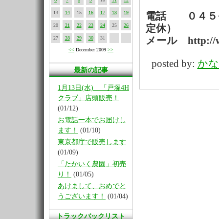
13
14
15
16
17
18
19
電話 ０４５−
20
21
22
23
24
25
26
定休）
27
28
29
30
31
メール http://w
<<
December 2009
>>
posted by:
かな
最新の記事
1月13日(水) 「戸塚4H
クラブ」店頭販売！
(01/12)
お電話一本でお届けし
ます！
(01/10)
東京都庁で販売します
(01/09)
「たかいく農園」初売
り！
(01/05)
あけまして、おめでと
うございます！
(01/04)
トラックバックリスト