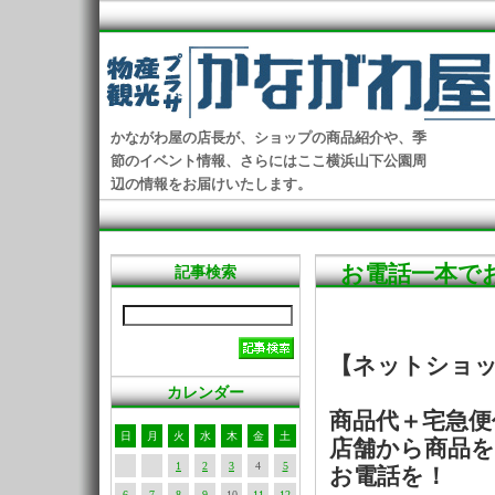
かながわ屋の店長が、ショップの商品紹介や、季
節のイベント情報、さらにはここ横浜山下公園周
辺の情報をお届けいたします。
お電話一本で
記事検索
【ネットショ
カレンダー
商品代＋宅急便
日
月
火
水
木
金
土
店舗から商品
1
2
3
4
5
お電話を！
6
7
8
9
10
11
12