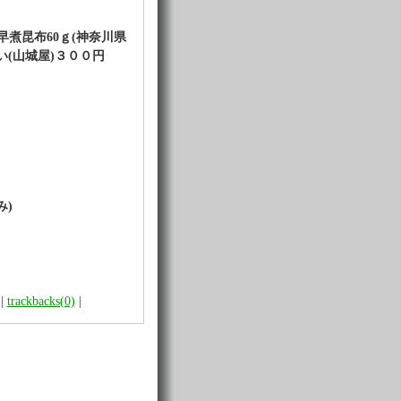
早煮昆布60ｇ(神奈川県
べい(山城屋)３００円
み)
|
trackbacks(0)
|