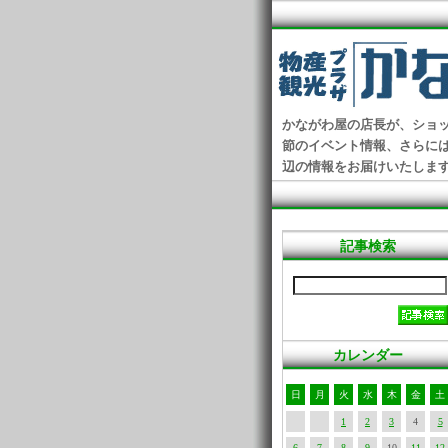
かながわ屋の店長が、ショ
節のイベント情報、さらに
辺の情報をお届けいたしま
記事検索
カレンダー
日
月
火
水
木
金
土
1
2
3
4
5
6
7
8
9
10
11
12