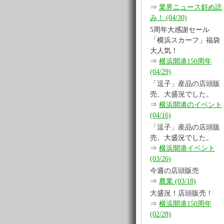
⇒
業界ニュース斜め読
み！ (04/30)
5周年大感謝セール
「横浜スカーフ」福袋
大人気！
⇒
横浜開港150周年
(04/29)
「逗子」産品の店頭販
売、大盛況でした。
⇒
横浜開港のイベント
(04/16)
「逗子」産品の店頭販
売、大盛況でした。
⇒
横浜開港イベント
(03/26)
今週の店頭販売
⇒
農業 (03/18)
大盛況！店頭販売！
⇒
横浜開港150周年
(02/28)