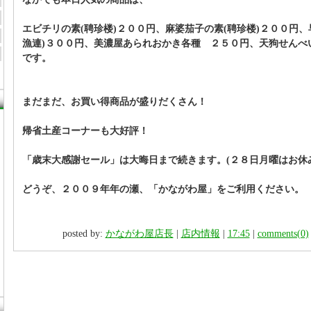
エビチリの素(聘珍楼)２００円、麻婆茄子の素(聘珍楼)２００円、
漁連)３００円、美濃屋あられおかき各種 ２５０円、天狗せん
です。
まだまだ、お買い得商品が盛りだくさん！
帰省土産コーナーも大好評！
「歳末大感謝セール」は大晦日まで続きます。(２８日月曜はお休
どうぞ、２００９年年の瀬、「かながわ屋」をご利用ください。
posted by:
かながわ屋店長
|
店内情報
|
17:45
|
comments(0)