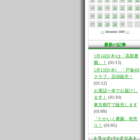
13
14
15
16
17
18
19
20
21
22
23
24
25
26
27
28
29
30
31
<<
December 2009
>>
最新の記事
1月14日(木)は「高梨農
園」！
(01/13)
1月13日(水) 「戸塚4H
クラブ」店頭販売！
(01/12)
お電話一本でお届けし
ます！
(01/10)
東京都庁で販売します
(01/09)
「たかいく農園」初売
り！
(01/05)
トラックバックリスト