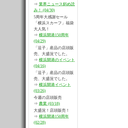
⇒
業界ニュース斜め読
み！ (04/30)
5周年大感謝セール
「横浜スカーフ」福袋
大人気！
⇒
横浜開港150周年
(04/29)
「逗子」産品の店頭販
売、大盛況でした。
⇒
横浜開港のイベント
(04/16)
「逗子」産品の店頭販
売、大盛況でした。
⇒
横浜開港イベント
(03/26)
今週の店頭販売
⇒
農業 (03/18)
大盛況！店頭販売！
⇒
横浜開港150周年
(02/28)