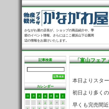
かながわ屋の店長が、ショップの商品紹介や、季
節のイベント情報、さらにはここ横浜山下公園周
辺の情報をお届けいたします。
「富山フェア
記事検索
本日よりスタ
カレンダー
初日より多く
日
月
火
水
木
金
土
1
2
3
4
5
早くも完売間
6
7
8
9
10
11
12