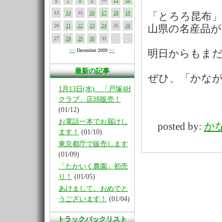
13
14
15
16
17
18
19
「とろろ昆布
20
21
22
23
24
25
26
山県の名産品が
27
28
29
30
31
<<
December 2009
>>
明日からもま
最新の記事
ぜひ、「かな
1月13日(水) 「戸塚4H
クラブ」店頭販売！
(01/12)
お電話一本でお届けし
posted by:
か
ます！
(01/10)
東京都庁で販売します
(01/09)
「たかいく農園」初売
り！
(01/05)
あけまして、おめでと
うございます！
(01/04)
トラックバックリスト