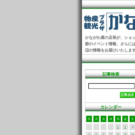
かながわ屋の店長が、ショ
節のイベント情報、さらに
辺の情報をお届けいたしま
記事検索
カレンダー
日
月
火
水
木
金
土
1
2
3
4
5
6
7
8
9
10