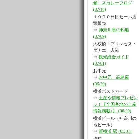
舗 スカレーブログ
(07/18)
１０００日目セール店
頭販売
⇒
神奈川県の釣船
(07/09)
大桟橋「プリンセス・
ダナエ」入港
⇒
観光総合ガイド
(07/01)
お中元
⇒
お中元 高島屋
(06/20)
横浜ポストカード
⇒
土産や情報プレゼン
ッ！【全国各地の土産
情報満載♪】 (06/20)
横浜ビール（神奈川の
地ビール）
⇒
新横浜 駅 (05/31)
快晴