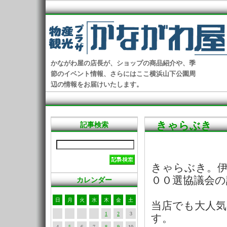
かながわ屋の店長が、ショップの商品紹介や、季
節のイベント情報、さらにはここ横浜山下公園周
辺の情報をお届けいたします。
きゃらぶき
記事検索
きゃらぶき。
００選協議会の
カレンダー
日
月
火
水
木
金
土
当店でも大人
1
2
3
す。
4
5
6
7
8
9
10