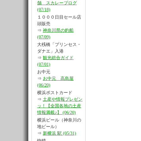
舗 スカレーブログ
(07/18)
１０００日目セール店
頭販売
⇒
神奈川県の釣船
(07/09)
大桟橋「プリンセス・
ダナエ」入港
⇒
観光総合ガイド
(07/01)
お中元
⇒
お中元 高島屋
(06/20)
横浜ポストカード
⇒
土産や情報プレゼン
ッ！【全国各地の土産
情報満載♪】 (06/20)
横浜ビール（神奈川の
地ビール）
⇒
新横浜 駅 (05/31)
快晴