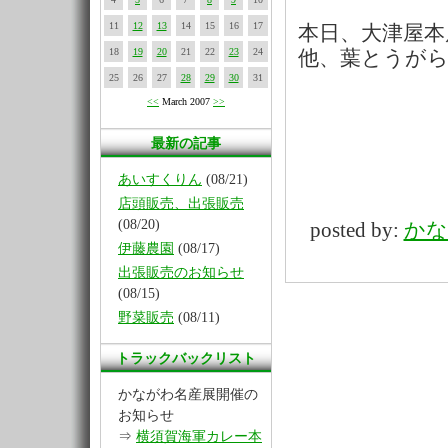
11
12
13
14
15
16
17
本日、大津屋
18
19
20
21
22
23
24
他、葉とうが
25
26
27
28
29
30
31
<<
March 2007
>>
最新の記事
あいすくりん
(08/21)
店頭販売、出張販売
(08/20)
posted by:
かな
伊藤農園
(08/17)
出張販売のお知らせ
(08/15)
野菜販売
(08/11)
トラックバックリスト
かながわ名産展開催の
お知らせ
⇒
横須賀海軍カレー本