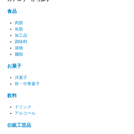
食品
肉類
魚類
加工品
調味料
漬物
麺類
お菓子
洋菓子
和・中華菓子
飲料
ドリンク
アルコール
伝統工芸品