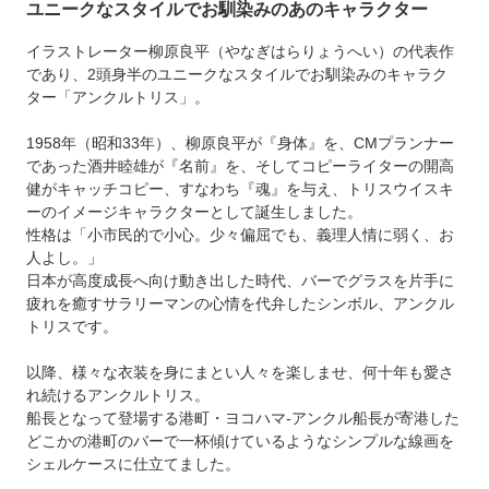
ユニークなスタイルでお馴染みのあのキャラクター
イラストレーター柳原良平（やなぎはらりょうへい）の代表作
であり、2頭身半のユニークなスタイルでお馴染みのキャラク
ター「アンクルトリス」。
1958年（昭和33年）、柳原良平が『身体』を、CMプランナー
であった酒井睦雄が『名前』を、そしてコピーライターの開高
健がキャッチコピー、すなわち『魂』を与え、トリスウイスキ
ーのイメージキャラクターとして誕生しました。
性格は「小市民的で小心。少々偏屈でも、義理人情に弱く、お
人よし。」
日本が高度成長へ向け動き出した時代、バーでグラスを片手に
疲れを癒すサラリーマンの心情を代弁したシンボル、アンクル
トリスです。
以降、様々な衣装を身にまとい人々を楽しませ、何十年も愛さ
れ続けるアンクルトリス。
船長となって登場する港町・ヨコハマ‐アンクル船長が寄港した
どこかの港町のバーで一杯傾けているようなシンプルな線画を
シェルケースに仕立てました。