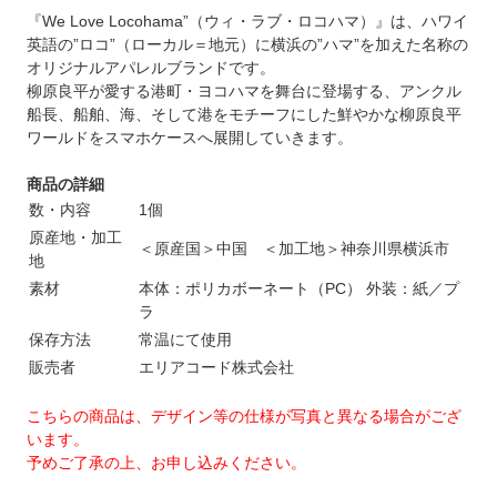
『We Love Locohama”（ウィ・ラブ・ロコハマ）』は、ハワイ
英語の”ロコ”（ローカル＝地元）に横浜の”ハマ”を加えた名称の
オリジナルアパレルブランドです。
柳原良平が愛する港町・ヨコハマを舞台に登場する、アンクル
船長、船舶、海、そして港をモチーフにした鮮やかな柳原良平
ワールドをスマホケースへ展開していきます。
商品の詳細
数・内容
1個
原産地・加工
＜原産国＞中国 ＜加工地＞神奈川県横浜市
地
素材
本体：ポリカボーネート（PC） 外装：紙／プ
ラ
保存方法
常温にて使用
販売者
エリアコード株式会社
こちらの商品は、デザイン等の仕様が写真と異なる場合がござ
います。
予めご了承の上、お申し込みください。