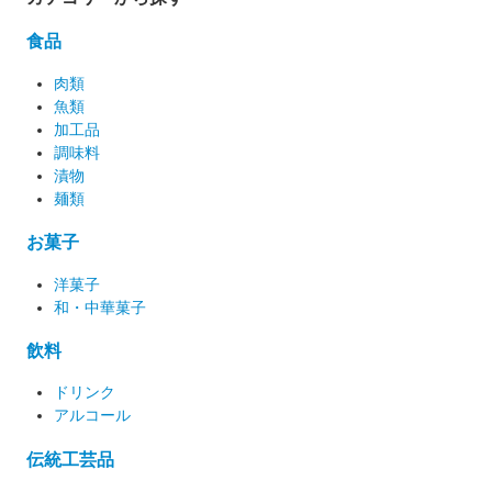
食品
肉類
魚類
加工品
調味料
漬物
麺類
お菓子
洋菓子
和・中華菓子
飲料
ドリンク
アルコール
伝統工芸品