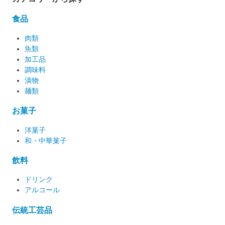
食品
肉類
魚類
加工品
調味料
漬物
麺類
お菓子
洋菓子
和・中華菓子
飲料
ドリンク
アルコール
伝統工芸品