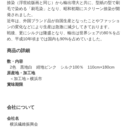
捺染（浮世絵版画と同じ）から輸出増大と共に、型紙の型で刷
毛で染める「刷毛染」となり、昭和初期にスクリーン捺染が開
発されました。
近年は、外国ブランド品が自国生産となったことやファッショ
ンの変化などにより生産は急激に減少してきております。
戦後、更にシルクは隆盛となり、輸出は世界シェアの80％を占
め、平成10年頃までは国内も90%を占めていました。
商品の詳細
数・内容
2色 黒地白 紺地ピンク シルク100％ 110cm×180cm
原産地・加工地
＜加工地＞横浜市
賞味期限
会社について
会社名
横浜繊維振興会