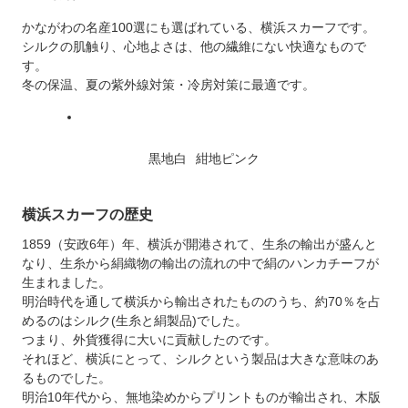
かながわの名産100選にも選ばれている、横浜スカーフです。
シルクの肌触り、心地よさは、他の繊維にない快適なもので
す。
冬の保温、夏の紫外線対策・冷房対策に最適です。
黒地白
紺地ピンク
横浜スカーフの歴史
1859（安政6年）年、横浜が開港されて、生糸の輸出が盛んと
なり、生糸から絹織物の輸出の流れの中で絹のハンカチーフが
生まれました。
明治時代を通して横浜から輸出されたもののうち、約70％を占
めるのはシルク(生糸と絹製品)でした。
つまり、外貨獲得に大いに貢献したのです。
それほど、横浜にとって、シルクという製品は大きな意味のあ
るものでした。
明治10年代から、無地染めからプリントものが輸出され、木版