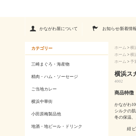
かながわ屋について
お知らせ⁄新着情
ホーム
>
横
カテゴリー
ホーム
>
横
ホーム
>
予
三崎まぐろ・海産物
横浜スカ
精肉・ハム・ソーセージ
4002
ご当地カレー
商品特徴
横浜中華街
かながわ1
シルクの肌
小田原梅製品他
冬の保温、
地酒・地ビール・ドリンク
紺
ピ