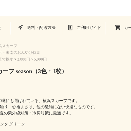
報
送料・配送方法
ご利用ガイド
カー
浜スカーフ
浜・湘南のおみやげ特集
算で探す
>
2,000円〜5,000円
ーフ season（3色・1枚）
00選にも選ばれている、横浜スカーフです。
触り、心地よさは、他の繊維にない快適なものです。
夏の紫外線対策・冷房対策に最適です。
ンク
グリーン