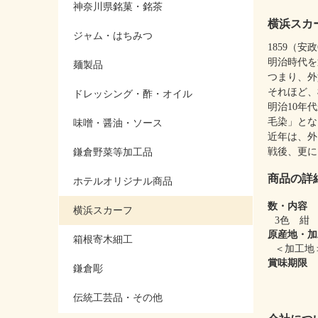
神奈川県銘菓・銘茶
横浜スカ
ジャム・はちみつ
1859（
明治時代を
麺製品
つまり、外
それほど、
ドレッシング・酢・オイル
明治10年
毛染」とな
味噌・醤油・ソース
近年は、外
戦後、更に
鎌倉野菜等加工品
商品の詳
ホテルオリジナル商品
数・内容
横浜スカーフ
3色 紺 
原産地・加
箱根寄木細工
＜加工地
賞味期限
鎌倉彫
伝統工芸品・その他