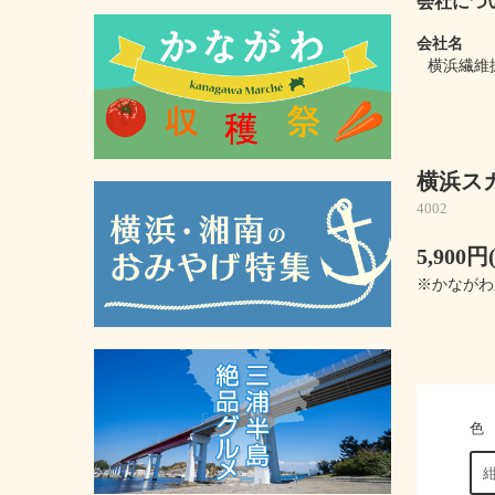
会社につ
会社名
横浜繊維
横浜スカ
4002
5,900
※かながわ
色