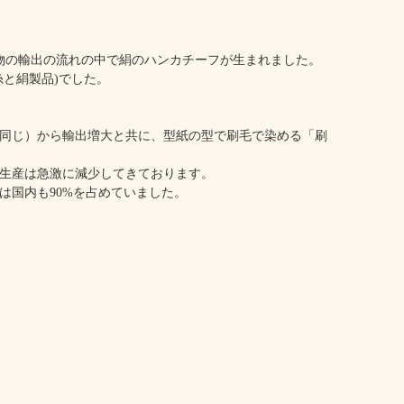
織物の輸出の流れの中で絹のハンカチーフが生まれました。
糸と絹製品)でした。
と同じ）から輸出増大と共に、型紙の型で刷毛で染める「刷
生産は急激に減少してきております。
は国内も90%を占めていました。