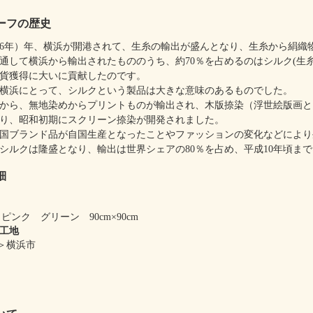
ーフの歴史
安政6年）年、横浜が開港されて、生糸の輸出が盛んとなり、生糸から絹
通して横浜から輸出されたもののうち、約70％を占めるのはシルク(生
貨獲得に大いに貢献したのです。
横浜にとって、シルクという製品は大きな意味のあるものでした。
代から、無地染めからプリントものが輸出され、木版捺染（浮世絵版画
り、昭和初期にスクリーン捺染が開発されました。
国ブランド品が自国生産となったことやファッションの変化などにより
シルクは隆盛となり、輸出は世界シェアの80％を占め、平成10年頃まで
細
ピンク グリーン 90cm×90cm
工地
＞横浜市