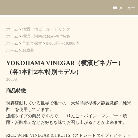
メニュー
ホーム
>
地酒・地ビール・ドリンク
ホーム
>
横浜・湘南のおみやげ特集
ホーム
>
予算で探す
>
8,000円〜10,000円
ホーム
>
お歳暮
YOKOHAMA VINEGAR（横濱ビネガー）
（各1本計2本/特別モデル）
30003
商品特徴
現存稼動している世界で唯一の 天然熊野杉樽／静置発酵／純米
酢 を使用しています。
濃縮タイプの商品ですので、「りんご・パイン・マンゴー・焼
酎・炭酸水」などお好きな味でお召し上がることが出来ます。
RICE WINE VINEGAR & FRUITS（ストレートタイプ）とセット