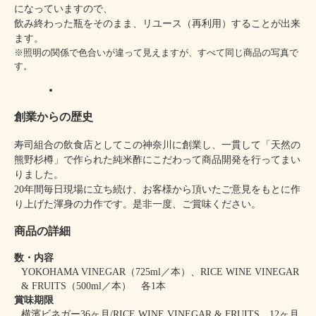
になっていますので、
飲み終わった瓶をそのまま、リユース（再利用）することが出来
ます。
※照明の関係で色合いが違って見えますが、すべて同じ商品の写真で
す。
創業からの歴史
寿司組合の飲食店としてこの神奈川に創業し、一貫して「天然の
熊野杉樽」で作られた純米酢にこだわって商品開発を行ってまい
りました。
20年間毎日現場に立ち続け、お客様から頂いたご意見をもとに作
り上げた渾身の力作です。是非一度、ご賞味ください。
商品の詳細
数・内容
YOKOHAMA VINEGAR（725ml／本）、RICE WINE VINEGAR
& FRUITS（500ml／本） 各1本
賞味期限
横濱ビネガー36ヶ月/RICE WINE VINEGAR & FRUITS 12ヶ月