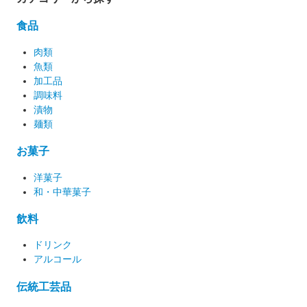
食品
肉類
魚類
加工品
調味料
漬物
麺類
お菓子
洋菓子
和・中華菓子
飲料
ドリンク
アルコール
伝統工芸品