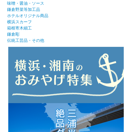
味噌・醤油・ソース
鎌倉野菜等加工品
ホテルオリジナル商品
横浜スカーフ
箱根寄木細工
鎌倉彫
伝統工芸品・その他