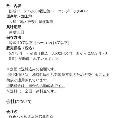
数・内容
熟成ロースハム1.0圈⊇論ベーコンブロック400g
原産地・加工地
＜加工地＞神奈川県横浜市
賞味期限
冷蔵30日
保存方法
冷蔵-10℃以下（ベーコンは4℃以下）
販売価格（税込）
5,973円 ＜定価（税込）8,532円の内、国から 2,559円（3
0％）が助成されています。＞
※定価は送料込みの金額です。
※割引価格は、地域住民生活等緊急支援のための交付金による
助成が適用されています。
※助成金は、国からの助成金です。
※送料は、全国一律料金です。
会社について
会社名
鎌倉ハム株式会社石井商会