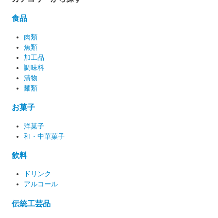
食品
肉類
魚類
加工品
調味料
漬物
麺類
お菓子
洋菓子
和・中華菓子
飲料
ドリンク
アルコール
伝統工芸品