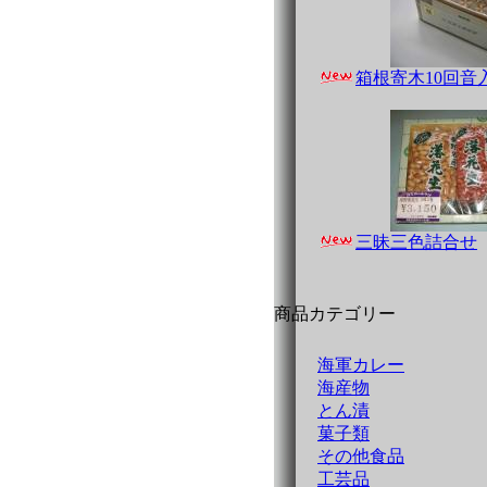
箱根寄木10回音
三昧三色詰合せ
商品カテゴリー
海軍カレー
海産物
とん漬
菓子類
その他食品
工芸品