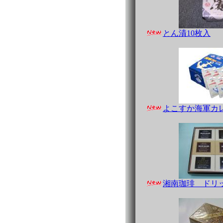
とん漬10枚入
よこすか海軍カ
湘南珈琲 ドリ