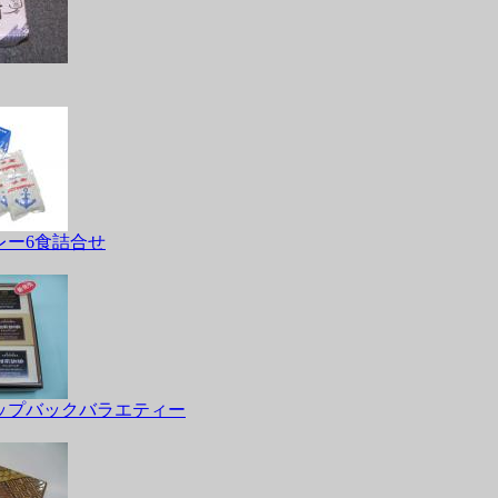
レー6食詰合せ
ップバックバラエティー