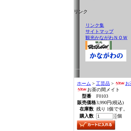
リンク
リンク集
サイトマップ
観光かながわＮＯＷ
ホーム
>
工芸品
>
お
お茶の間メイト
型番
F0103
販売価格
3,990円(税込)
在庫数
残り 1個です。
購入数
個