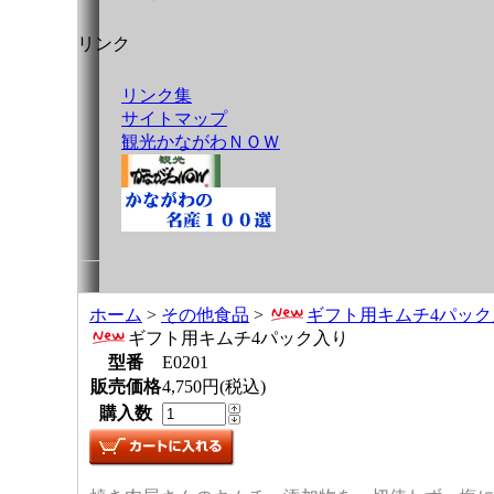
リンク
リンク集
サイトマップ
観光かながわＮＯＷ
ホーム
>
その他食品
>
ギフト用キムチ4パック
ギフト用キムチ4パック入り
型番
E0201
販売価格
4,750円(税込)
購入数