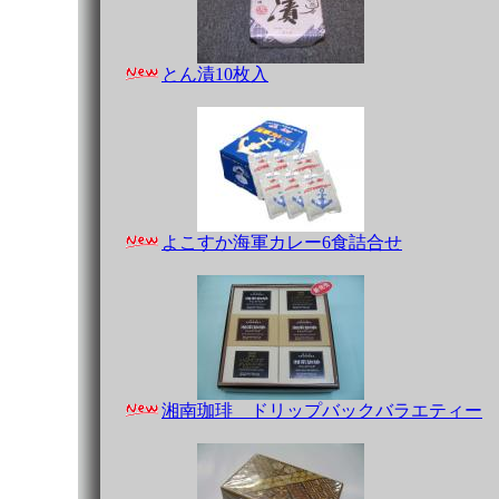
とん漬10枚入
よこすか海軍カレー6食詰合せ
湘南珈琲 ドリップバックバラエティー