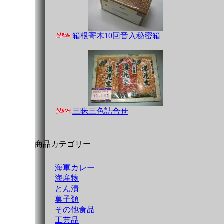
箱根寄木10回音入秘密箱
三昧三色詰合せ
商品カテゴリー
海軍カレー
海産物
とん漬
菓子類
その他食品
工芸品