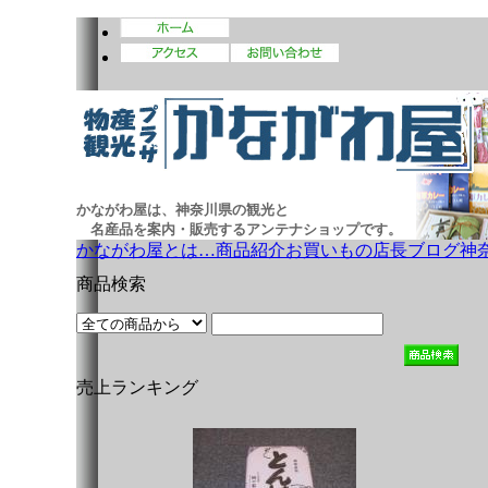
かながわ屋は、神奈川県の観光と
名産品を案内・販売するアンテナショップです。
かながわ屋とは…
商品紹介
お買いもの
店長ブログ
神
商品検索
売上ランキング