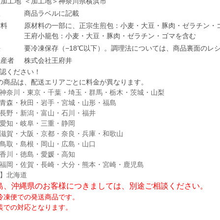
・加工地
＜加工地＞神奈川県横浜市
限
商品ラベルに記載
材料
原材料の一部に、正宗生煎包：小麦・大豆・豚肉・ゼラチン・
王府小籠包：小麦・大豆・豚肉・ゼラチン・ゴマを含む
法
要冷凍保存（−18℃以下）。調理法については、商品裏面のレ
生産者
株式会社王府井
認ください！
の商品は、配送エリアごとに料金が異なります。
神奈川・東京・千葉・埼玉・群馬・栃木・茨城・山梨
秋田・岩手・宮城・山形・福島
新潟・富山・石川・福井
・岐阜・三重・静岡
大阪・京都・奈良・兵庫・和歌山
島根・岡山・広島・山口
香川・徳島・愛媛・高知
福岡・佐賀・長崎・大分・熊本・宮崎・鹿児島
】北海道
、沖縄県のお客様につきましては、別途ご相談ください。
冷凍便での発送商品です。
装での対応となります。