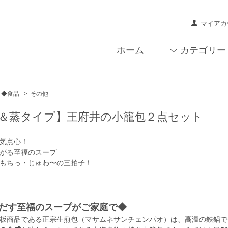
マイアカ
ホーム
カテゴリー
◆食品
>
その他
＆蒸タイプ】王府井の小籠包２点セット
気点心！
がる至福のスープ
もちっ・じゅわ〜の三拍子！
だす至福のスープがご家庭で◆
板商品である正宗生煎包（マサムネサンチェンパオ）は、高温の鉄鍋で