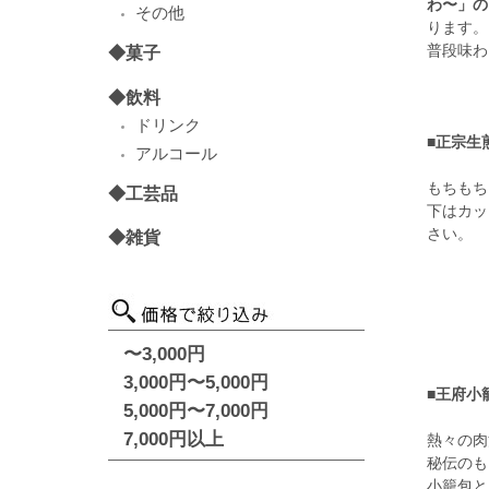
わ〜」の
その他
ります。
普段味わ
◆菓子
◆飲料
ドリンク
■正宗生
アルコール
もちもち
◆工芸品
下はカッ
さい。
◆雑貨
〜3,000円
3,000円〜5,000円
■王府小
5,000円〜7,000円
7,000円以上
熱々の肉
秘伝のも
小籠包と