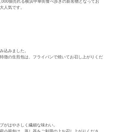
,000個売れる横浜中華街食べ歩きの新名物となってお
大人気です。
み込みました。
特徴の生煎包は、フライパンで焼いてお召し上がりくだ
プがはやさしく繊細な味わい。
府小籠包は、蒸し器をご利用の上お召し上がりくださ