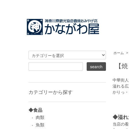
ホーム
>
【焼
中華街人
溢れる広
カテゴリーから探す
かりっ・
◆食品
◆溢れ
肉類
当店の看
魚類