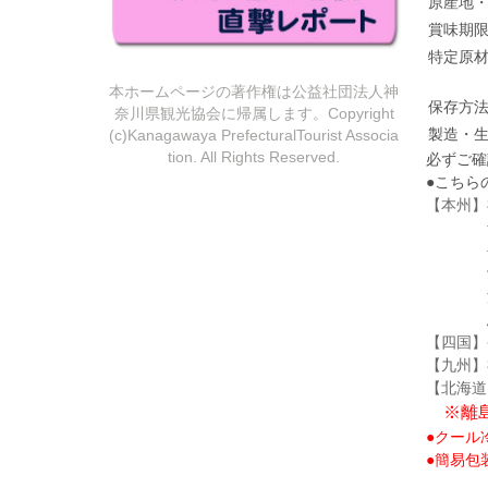
原産地
賞味期
特定原
本ホームページの著作権は公益社団法人神
保存方
奈川県観光協会に帰属します。Copyright
製造・
(c)Kanagawaya PrefecturalTourist Associa
tion. All Rights Reserved.
必ずご確
●こちら
【本州】
青森・
長野・
愛知
滋賀・
鳥取・
【四国】
【九州】
【北海道
※離島
●クール
●簡易包