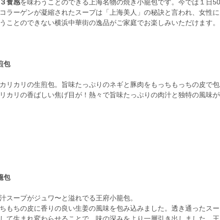
３食感
を味わうことのできる上海名物の焼き小籠包です。今では１日50
コラーゲンが凝縮されたスープは「上海美人」の秘訣と言われ、女性に
うことのできない横浜中華街の逸品がご家庭でお楽しみいただけます。
煎包
カリカリの生煎包。旨味たっぷりのネギと豚肉をもっちもっちの皮で包
リカリの香ばしい焦げ目が！熱々で旨味たっぷりの肉汁と独特の風味が
籠包
汁スープがジュワ〜と溢れでる王府小籠包。
ちもちの皮に香りの良い生姜の風味を包み込みました。透き通ったスー
して生まれ変わらせることで、味の深みをより一層引き出しました。王