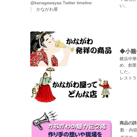
@kanagawayaa Twitter timeline
い。
かながわ屋
◆小籠
横浜中華
め、創業
した。
レストラ
商品の詳
数・内