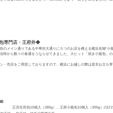
包専門店・王府井◆
街のメイン通りである中華街大通りに５つのお店を構える横浜名物“小
当時から数々の食通をうならせてきました。大ヒット「焼き小籠包」の
ン・売店をご用意しておりますので、横浜にお越しの際は是非お立ち寄
細
容
正宗生煎包10個入（380g）、王府小籠包10個入（300g）の計