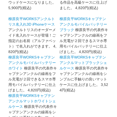
ウッドケースになりました。
る作品を高級ケースに仕上げ
5,900円(税込)
ました。
4,820円(税込)
柳原良平WORKSアンクルト
柳原良平WORKSキャプテン
リス名入れ3D iPhoneケース
アンクルモバイルバッテリー
アンクルトリスのオーダーメ
ブラック
柳原良平の代表作キ
イド名入れケースが登場！ご
ャプテンアンクルの線画をフ
指定のお名前（アルファベッ
ル充電が２回できるスマホ専
ト）で名入れができます。
4,
用モバイルバッテリーに仕上
820円(税込)
げました。
4,820円(税込)
柳原良平WORKSキャプテン
柳原良平WORKSキャプテン
アンクルモバイルバッテリー
アンクルマットブラックシェ
ホワイト
柳原良平の代表作キ
ルケース
柳原良平の代表作キ
ャプテンアンクルの線画をフ
ャプテンアンクルの線画をシ
ル充電が２回できるスマホ専
ンプルに手触りの良いマット
用モバイルバッテリーに仕上
ケースに仕上げました。
3,52
げました。
4,820円(税込)
4円(税込)
柳原良平WORKSキャプテン
アンクルマットホワイトシェ
ルケース
柳原良平の代表作キ
ャプテンアンクルの線画をシ