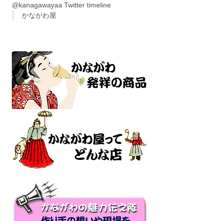
@kanagawayaa Twitter timeline
かながわ屋