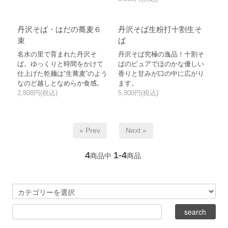
丹沢そば・はだの蕎麦６
丹沢そば生粉打十割生そ
束
ば
名水の里で育まれた丹沢そ
丹沢そば究極の逸品！十割そ
ば。ゆっくりと時間をかけて
ばのピュアでほのかな優しい
仕上げた乾麺は“生蕎麦”のよう
香りと甘みが口の中に広がり
なのど越しとなめらか食感。
ます。
2,808円(税込)
5,800円(税込)
« Prev
Next »
4
1-4
商品中
商品