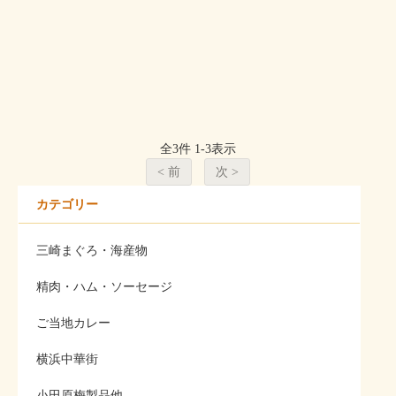
全
3
件
1
-
3
表示
< 前
次 >
カテゴリー
三崎まぐろ・海産物
精肉・ハム・ソーセージ
ご当地カレー
横浜中華街
小田原梅製品他