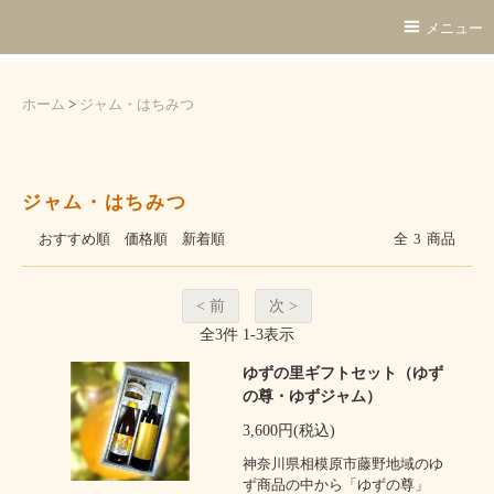
メニュー
ホーム
>
ジャム・はちみつ
ジャム・はちみつ
おすすめ順
価格順
新着順
全
3
商品
< 前
次 >
全
3
件
1
-
3
表示
ゆずの里ギフトセット（ゆず
の尊・ゆずジャム）
3,600円(税込)
神奈川県相模原市藤野地域のゆ
ず商品の中から「ゆずの尊」