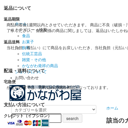
返品について
返品期限
ホーム
商品到着後1週間以内とさせていただきます。 商品に不良（破損・
カテゴリー・検索
了承ください。 食品関係の商品に関しましては、返品はいたしか
食品
お菓子
返品送料
当社負担（着払い）にて商品をお戻しいただき、当社負担（元払い
飲料
伝統工芸品
雑貨・その他
かながわ発祥の商品
配送・送料について
ショップについて
お問い合わせ
宅急便
かながわ屋では、送料込みの値段表記となっております。
支払い方法について
ホーム
クレジット（イプシロン）
該当の