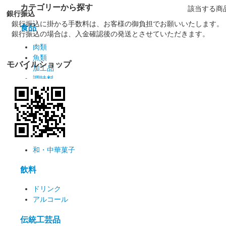
カテゴリーから探す
該当する商
銀行振込
銀行振込に掛かる手数料は、お客様の御負担でお願いいたします。
食品
銀行振込の場合は、入金確認後の発送とさせていただきます。
肉類
魚類
モバイルショップ
加工品
調味料
漬物
麺類
お菓子
洋菓子
和・中華菓子
飲料
ドリンク
アルコール
伝統工芸品