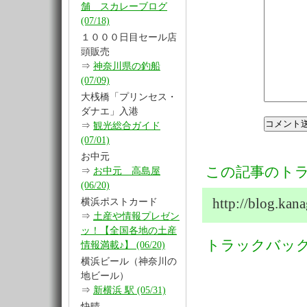
舗 スカレーブログ
(07/18)
１０００日目セール店
頭販売
⇒
神奈川県の釣船
(07/09)
大桟橋「プリンセス・
ダナエ」入港
⇒
観光総合ガイド
(07/01)
お中元
この記事のトラ
⇒
お中元 高島屋
(06/20)
http://blog.ka
横浜ポストカード
⇒
土産や情報プレゼン
ッ！【全国各地の土産
トラックバッ
情報満載♪】 (06/20)
横浜ビール（神奈川の
地ビール）
⇒
新横浜 駅 (05/31)
快晴