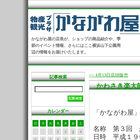
かながわ屋の店長が、ショップの商品紹介や、季
節のイベント情報、さらにはここ横浜山下公園周
辺の情報をお届けいたします。
<< 4月13日店頭販売
記事検索
かわさき楽大
カレンダー
「かながわ屋」
日
月
火
水
木
金
土
名称 第３回 
1
2
3
4
日時 平成１９
5
6
7
8
9
10
11