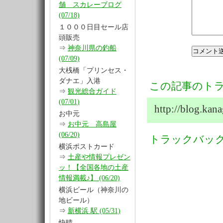
舗 スカレーブログ
(07/18)
１０００日目セール店
頭販売
⇒
神奈川県の釣船
(07/09)
大桟橋「プリンセス・
ダナエ」入港
この記事のトラ
⇒
観光総合ガイド
(07/01)
http://blog.ka
お中元
⇒
お中元 高島屋
(06/20)
トラックバッ
横浜ポストカード
⇒
土産や情報プレゼン
ッ！【全国各地の土産
情報満載♪】 (06/20)
横浜ビール（神奈川の
地ビール）
⇒
新横浜 駅 (05/31)
快晴