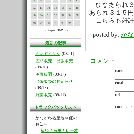
ひなあられ３
12
13
14
15
16
17
18
あられ３１５円
19
20
21
22
23
24
25
こちらも好評
26
27
28
29
30
31
<<
August 2007
>>
posted by:
かな
最新の記事
あいすくりん
(08/21)
コメント
店頭販売、出張販売
(08/20)
name:
伊藤農園
(08/17)
出張販売のお知らせ
email:
(08/15)
url:
野菜販売
(08/11)
comments:
トラックバックリスト
かながわ名産展開催の
お知らせ
⇒
横須賀海軍カレー本