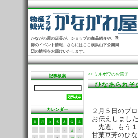
かながわ屋の店長が、ショップの商品紹介や、季
節のイベント情報、さらにはここ横浜山下公園周
辺の情報をお届けいたします。
<< ミルポワのお菓子
記事検索
ひなあられそ
カレンダー
２月５日のブ
お伝えしまし
日
月
火
水
木
金
土
先週、もう１
1
2
3
4
甘菓豆芳のひ
5
6
7
8
9
10
11