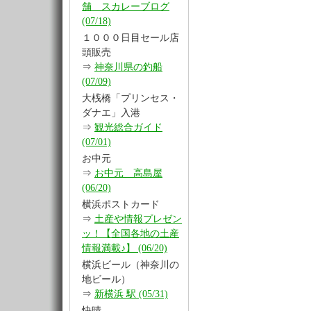
舗 スカレーブログ
(07/18)
１０００日目セール店
頭販売
⇒
神奈川県の釣船
(07/09)
大桟橋「プリンセス・
ダナエ」入港
⇒
観光総合ガイド
(07/01)
お中元
⇒
お中元 高島屋
(06/20)
横浜ポストカード
⇒
土産や情報プレゼン
ッ！【全国各地の土産
情報満載♪】 (06/20)
横浜ビール（神奈川の
地ビール）
⇒
新横浜 駅 (05/31)
快晴