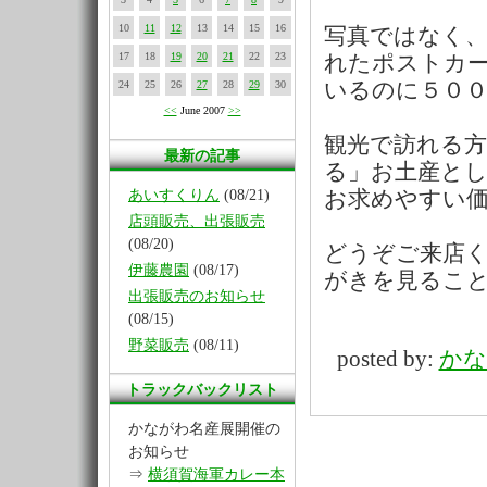
10
11
12
13
14
15
16
写真ではなく、
17
18
19
20
21
22
23
れたポストカ
24
25
26
27
28
29
30
いるのに５０
<<
June 2007
>>
観光で訪れる方
最新の記事
る」お土産と
あいすくりん
(08/21)
お求めやすい
店頭販売、出張販売
(08/20)
どうぞご来店
伊藤農園
(08/17)
がきを見るこ
出張販売のお知らせ
(08/15)
野菜販売
(08/11)
posted by:
かな
トラックバックリスト
かながわ名産展開催の
お知らせ
⇒
横須賀海軍カレー本