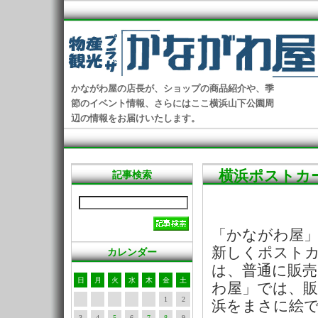
かながわ屋の店長が、ショップの商品紹介や、季
節のイベント情報、さらにはここ横浜山下公園周
辺の情報をお届けいたします。
横浜ポストカ
記事検索
「かながわ屋」
新しくポスト
カレンダー
は、普通に販
日
月
火
水
木
金
土
わ屋」では、
1
2
浜をまさに絵
3
4
5
6
7
8
9