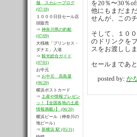
を20％〜30％
舗 スカレーブログ
(07/18)
他にもまだま
１０００日目セール店
せんが、この
頭販売
⇒
神奈川県の釣船
そして、１０
(07/09)
のドリンクを
大桟橋「プリンセス・
スをお渡しし
ダナエ」入港
⇒
観光総合ガイド
(07/01)
セールまであ
お中元
⇒
お中元 高島屋
posted by:
か
(06/20)
横浜ポストカード
⇒
土産や情報プレゼン
ッ！【全国各地の土産
情報満載♪】 (06/20)
横浜ビール（神奈川の
地ビール）
⇒
新横浜 駅 (05/31)
快晴