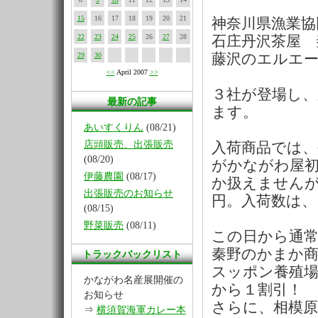
15
16
17
18
19
20
21
神奈川県漁業協
22
23
24
25
26
27
28
石庄丹沢茶屋 
29
30
藤沢のエルエ
<<
April 2007
>>
３社が登場し
最新の記事
ます。
あいすくりん
(08/21)
店頭販売、出張販売
入荷商品では
(08/20)
がかながわ屋
伊藤農園
(08/17)
か扱えません
出張販売のお知らせ
円。入荷数は、
(08/15)
野菜販売
(08/11)
この日から通
秦野のかまか商
トラックバックリスト
スッポン養殖
かながわ名産展開催の
から１割引！
お知らせ
さらに、相模
⇒
横須賀海軍カレー本