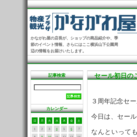
かながわ屋の店長が、ショップの商品紹介や、季
節のイベント情報、さらにはここ横浜山下公園周
辺の情報をお届けいたします。
セール初日の
記事検索
３周年記念セー
カレンダー
今日は、セール
日
月
火
水
木
金
土
1
2
3
4
5
6
7
なんといって
8
9
10
11
12
13
14