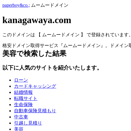
paperboy&co.;
ムームードメイン
kanagawaya.com
このドメインは 【 ムームードメイン 】 で登録されています
格安ドメイン取得サービス『ムームードメイン』。ドメイン取
美容
で検索した結果
以下に人気のサイトを紹介いたします。
ローン
カードキャッシング
結婚情報
転職サイト
生命保険
自動車保険見積もり
中古車
引越し見積り
美容