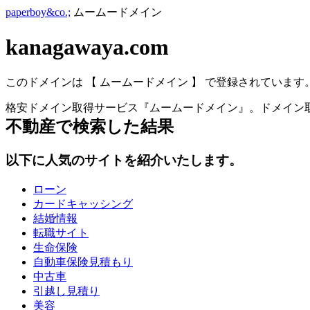
paperboy&co.;
ムームードメイン
kanagawaya.com
このドメインは 【 ムームードメイン 】 で登録されています
格安ドメイン取得サービス『ムームードメイン』。ドメイン取
不動産
で検索した結果
以下に人気のサイトを紹介いたします。
ローン
カードキャッシング
結婚情報
転職サイト
生命保険
自動車保険見積もり
中古車
引越し見積り
美容