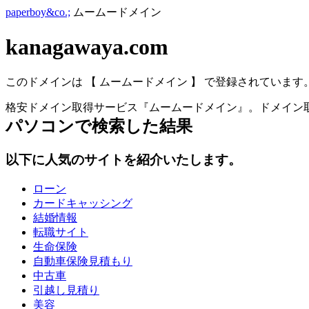
paperboy&co.;
ムームードメイン
kanagawaya.com
このドメインは 【 ムームードメイン 】 で登録されています
格安ドメイン取得サービス『ムームードメイン』。ドメイン取
パソコン
で検索した結果
以下に人気のサイトを紹介いたします。
ローン
カードキャッシング
結婚情報
転職サイト
生命保険
自動車保険見積もり
中古車
引越し見積り
美容