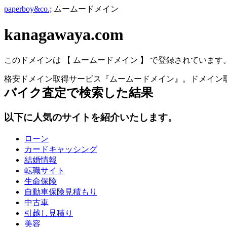
paperboy&co.;
ムームードメイン
kanagawaya.com
このドメインは 【 ムームードメイン 】 で登録されています
格安ドメイン取得サービス『ムームードメイン』。ドメイン取
バイク査定
で検索した結果
以下に人気のサイトを紹介いたします。
ローン
カードキャッシング
結婚情報
転職サイト
生命保険
自動車保険見積もり
中古車
引越し見積り
美容